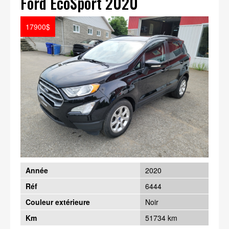
Ford EcoSport 2020
17900$
Année
2020
Réf
6444
Couleur extérieure
Noir
Km
51734 km