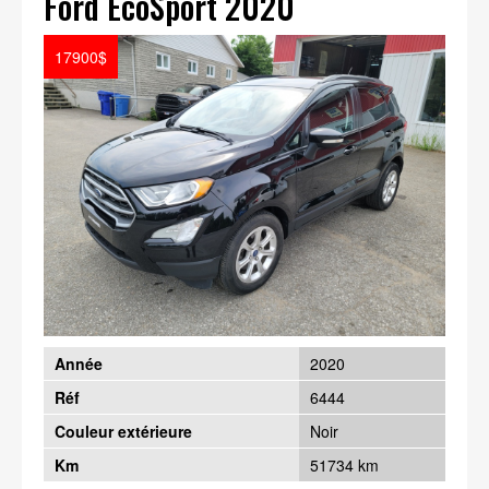
Ford EcoSport 2020
17900$
Année
2020
Réf
6444
Couleur extérieure
Noir
Km
51734 km