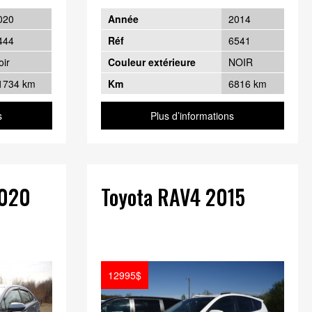
020
Année
2014
444
Réf
6541
oir
Couleur extérieure
NOIR
1734 km
Km
6816 km
s
Plus d’informations
2020
Toyota RAV4 2015
12995$