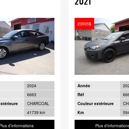
2021
23995$
2024
Année
20
6663
Réf
66
xtérieure
CHARCOAL
Couleur extérieure
CH
41739 km
Km
59
Plus d’informations
Plus d’information