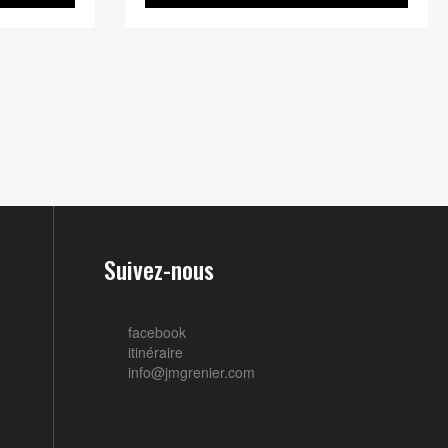
Suivez-nous
facebook
itinéraire
info@jmgrenier.com