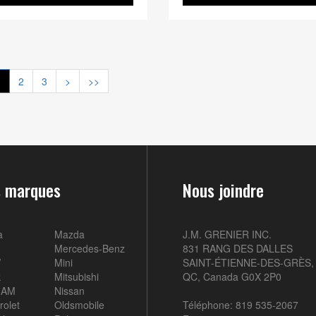
1
2
3
>
>>
 marques
Nous joindre
a
Mazda
J.M. GRENIER INC.
Mercedes-Benz
831 RANG DES DALLES
W
Mini
SAINT-ÉTIENNE-DES-GRÈS,
k
Mitsubishi
QC, Canada G0X 2P0
-AM
Nissan
rolet
Oldsmobile
Téléphone: 819 535-2067