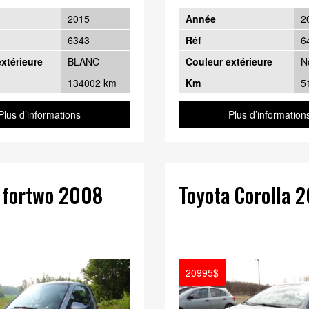
2015
Année
2
6343
Réf
6
xtérieure
BLANC
Couleur extérieure
N
134002 km
Km
5
Plus d’informations
Plus d’information
 fortwo 2008
Toyota Corolla 
20995$