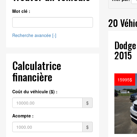
Mot clé :
20 Véhi
Recherche avancée [
-
]
Dodge
2015
Calculatrice
financière
15995$
Coût du véhicule ($) :
$
Acompte :
$