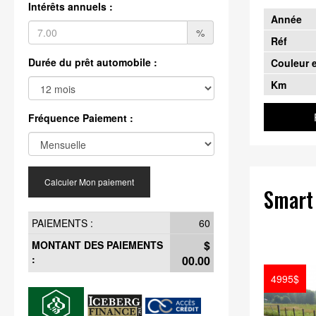
Intérêts annuels :
Année
%
Réf
Durée du prêt automobile :
Couleur e
Km
Fréquence Paiement :
Calculer Mon paiement
Smart
PAIEMENTS :
60
$
MONTANT DES PAIEMENTS
:
00.00
4995$