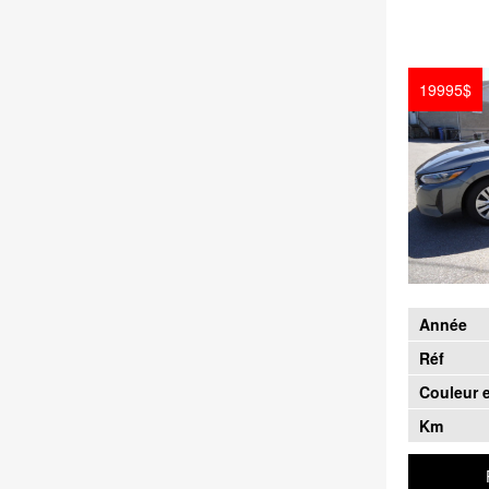
19995$
Année
Réf
Couleur e
Km