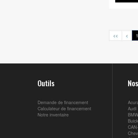
<<
<
Outils
Nos
Demande de financement
Acur
Calculateur de financement
Audi
Notre inventaire
BM
Buic
CAN
Chev