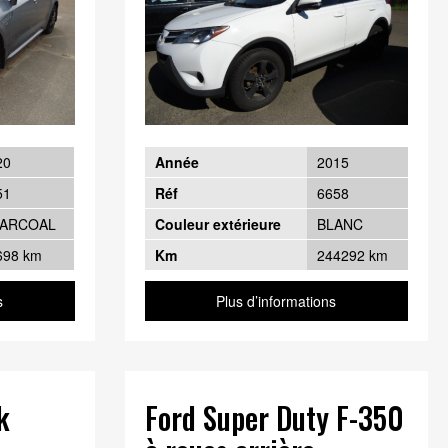
20
Année
2015
51
Réf
6658
ARCOAL
Couleur extérieure
BLANC
698 km
Km
244292 km
s
Plus d’informations
k
Ford Super Duty F-350