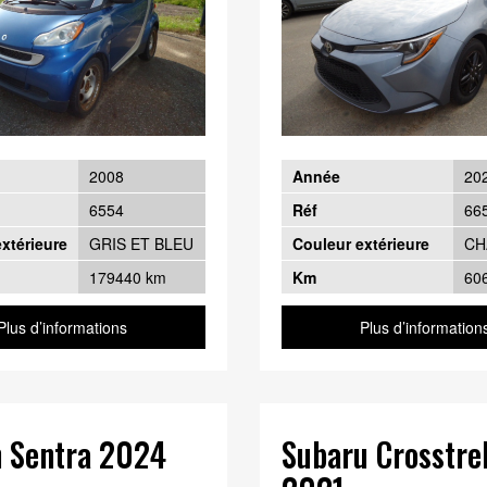
2008
Année
20
6554
Réf
66
xtérieure
GRIS ET BLEU
Couleur extérieure
CH
179440 km
Km
60
Plus d’informations
Plus d’information
n Sentra 2024
Subaru Crosstre