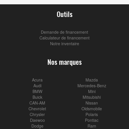
Outils
Demande de financement
Calculateur de financement
Notre inventaire
Nos marques
Acura
Mazda
Audi
Mercedes-Benz
BMW
Mini
Buick
Mitsubishi
CAN-AM
Nissan
Chevrolet
Oldsmobile
Chrysler
Polaris
Daewoo
Pontiac
Dodge
Ram